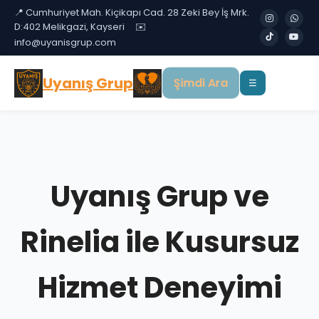
📍 Cumhuriyet Mah. Kiçikapı Cad. 28 Zeki Bey İş Mrk.
D:402 Melikgazi, Kayseri
✉️
info@uyanisgrup.com
Uyanış Grup
Şimdi Ara
☰
Uyanış Grup ve
Rinelia ile Kusursuz
Hizmet Deneyimi