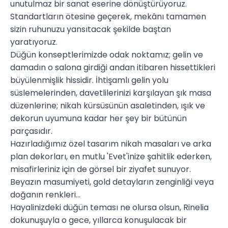
unutulmaz bir sanat eserine dönüştürüyoruz.
Standartların ötesine geçerek, mekânı tamamen
sizin ruhunuzu yansıtacak şekilde baştan
yaratıyoruz.
Düğün konseptlerimizde odak noktamız; gelin ve
damadın o salona girdiği andan itibaren hissettikleri
büyülenmişlik hissidir. İhtişamlı gelin yolu
süslemelerinden, davetlilerinizi karşılayan şık masa
düzenlerine; nikah kürsüsünün asaletinden, ışık ve
dekorun uyumuna kadar her şey bir bütünün
parçasıdır.
Hazırladığımız özel tasarım nikah masaları ve arka
plan dekorları, en mutlu 'Evet'inize şahitlik ederken,
misafirleriniz için de görsel bir ziyafet sunuyor.
Beyazın masumiyeti, gold detayların zenginliği veya
doğanın renkleri...
Hayalinizdeki düğün teması ne olursa olsun, Rinelia
dokunuşuyla o gece, yıllarca konuşulacak bir