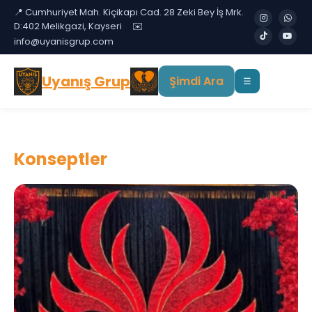
📍 Cumhuriyet Mah. Kiçikapı Cad. 28 Zeki Bey İş Mrk.
D:402 Melikgazi, Kayseri
✉️
info@uyanisgrup.com
Uyanış Grup
Şimdi Ara
☰
Konseptler